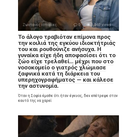
Ζωντανές ιστορίες
0
1,940 views
Το άλογο τραβιόταν επίμονα προς
την κοιλιά της εγκύου ιδιοκτήτριάς
του και ρουθούνιζε ανήσυχα. Η
γυναίκα είχε ήδη αποφασίσει ότι το
ζώο είχε τρελαθεί… μέχρι που στο
νοσοκομείο ο γιατρός χλώμιασε
ξαφνικά κατά τη διάρκεια του
υπερηχογραφήματος — και κάλεσε
την αστυνομία.
Όταν η Σοφία έμαθε ότι ήταν έγκυος, δεν επέτρεψε στον
εαυτό της να χαρεί