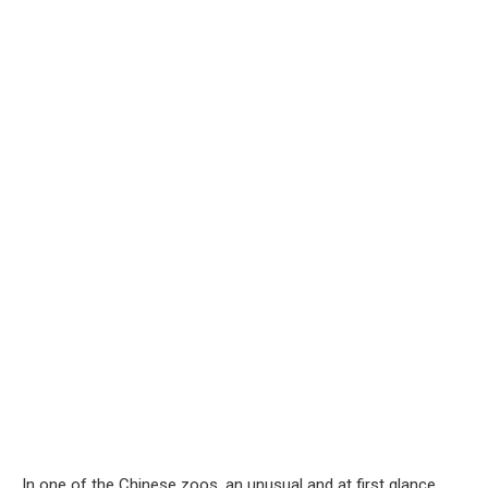
In one of the Chinese zoos, an unusual and at first glance