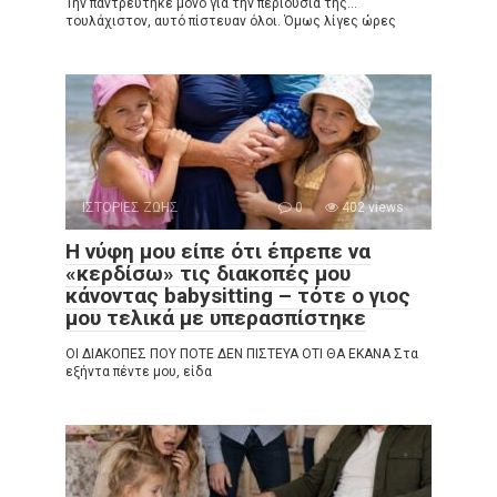
Την παντρεύτηκε μόνο για την περιουσία της…
τουλάχιστον, αυτό πίστευαν όλοι. Όμως λίγες ώρες
ΙΣΤΟΡΙΕΣ ΖΩΗΣ
0
402 views
Η νύφη μου είπε ότι έπρεπε να
«κερδίσω» τις διακοπές μου
κάνοντας babysitting – τότε ο γιος
μου τελικά με υπερασπίστηκε
ΟΙ ΔΙΑΚΟΠΕΣ ΠΟΥ ΠΟΤΕ ΔΕΝ ΠΙΣΤΕΥΑ ΟΤΙ ΘΑ ΕΚΑΝΑ Στα
εξήντα πέντε μου, είδα