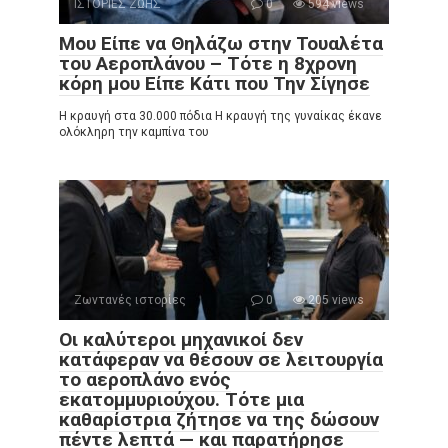
ΙΣΤΟΡΙΕΣ ΖΩΗΣ
0
594 views
Μου Είπε να Θηλάζω στην Τουαλέτα
του Αεροπλάνου – Τότε η 8χρονη
κόρη μου Είπε Κάτι που Την Σίγησε
Η κραυγή στα 30.000 πόδια Η κραυγή της γυναίκας έκανε
ολόκληρη την καμπίνα του
Ζωντανές ιστορίες
0
205 views
Οι καλύτεροι μηχανικοί δεν
κατάφεραν να θέσουν σε λειτουργία
το αεροπλάνο ενός
εκατομμυριούχου. Τότε μια
καθαρίστρια ζήτησε να της δώσουν
πέντε λεπτά — και παρατήρησε