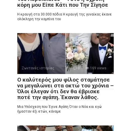
κόρη μου Είπε Κάτι που Την Σίγησε
Η κραυγή στα 30.000 πόδια Η κραυγή της γυναίκας έκανε
ολόκληρη την καμπίνα του
Ζωντανές ιστορίες
0
169 views
Ο καλύτερός μου φίλος σταμάτησε
να μεγαλώνει στα οκτώ του χρόνια –
Όλοι έλεγαν ότι δεν θα έβρισκε
ποτέ την αγάπη. Έκαναν λάθος.
Μια Υπόσχεση που Έγινε Αγάπη Όταν ο Νόα και εγώ
ήμασταν έξι ετών, κάναμε