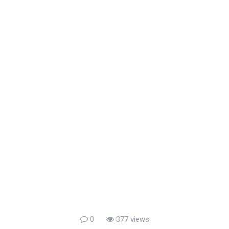
0
377 views