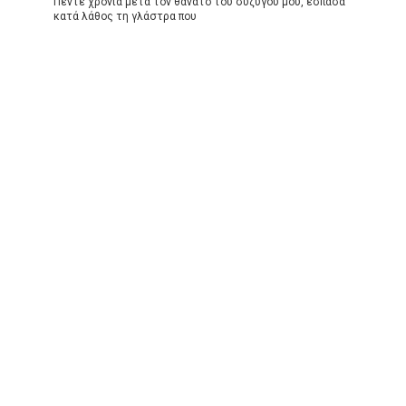
Πέντε χρόνια μετά τον θάνατο του συζύγου μου, έσπασα
κατά λάθος τη γλάστρα που