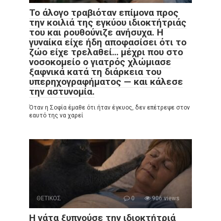
Το άλογο τραβιόταν επίμονα προς
την κοιλιά της εγκύου ιδιοκτήτριάς
του και ρουθούνιζε ανήσυχα. Η
γυναίκα είχε ήδη αποφασίσει ότι το
ζώο είχε τρελαθεί… μέχρι που στο
νοσοκομείο ο γιατρός χλώμιασε
ξαφνικά κατά τη διάρκεια του
υπερηχογραφήματος — και κάλεσε
την αστυνομία.
Όταν η Σοφία έμαθε ότι ήταν έγκυος, δεν επέτρεψε στον
εαυτό της να χαρεί
ΘΕΤΙΚΟΣ
0
906 views
Η γάτα ξυπνούσε την ιδιοκτήτριά