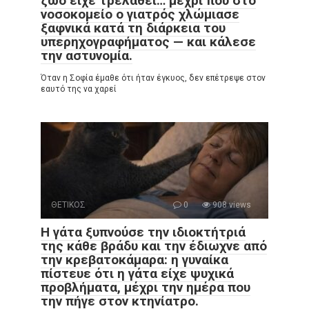
ζώο είχε τρελαθεί… μέχρι που στο
νοσοκομείο ο γιατρός χλώμιασε
ξαφνικά κατά τη διάρκεια του
υπερηχογραφήματος — και κάλεσε
την αστυνομία.
Όταν η Σοφία έμαθε ότι ήταν έγκυος, δεν επέτρεψε στον
εαυτό της να χαρεί
ΘΕΤΙΚΟΣ
0
908 views
Η γάτα ξυπνούσε την ιδιοκτήτριά
της κάθε βράδυ και την έδιωχνε από
την κρεβατοκάμαρα: η γυναίκα
πίστευε ότι η γάτα είχε ψυχικά
προβλήματα, μέχρι την ημέρα που
την πήγε στον κτηνίατρο.