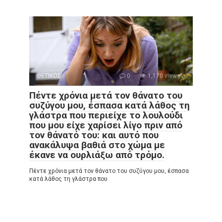
ΘΕΤΙΚΟΣ
0
1,170 views
Πέντε χρόνια μετά τον θάνατο του
συζύγου μου, έσπασα κατά λάθος τη
γλάστρα που περιείχε το λουλούδι
που μου είχε χαρίσει λίγο πριν από
τον θάνατό του: και αυτό που
ανακάλυψα βαθιά στο χώμα με
έκανε να ουρλιάξω από τρόμο.
Πέντε χρόνια μετά τον θάνατο του συζύγου μου, έσπασα
κατά λάθος τη γλάστρα που