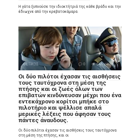
Η γάτα ξυπνούσε την ιδιοκτήτριά της κάθε βράδυ και την
έδιωχνε από την κρεβατοκάμαρα.
ΘΕΤΙΚΟΣ
0
646 views
Οι δύο πιλότοι έχασαν τις αισθήσεις
τους ταυτόχρονα στη μέση της
πτήσης και οι ζωές όλων των
επιβατών κινδύνευσαν μέχρι που ένα
εντεκάχρονο κορίτσι μπήκε στο
πιλοτήριο και ψέλλισε απαλά
μερικές λέξεις που άφησαν τους
πάντες άναυδους.
Οι δύο πιλότοι έχασαν τις αισθήσεις τους ταυτόχρονα
στη μέση της πτήσης, και οι