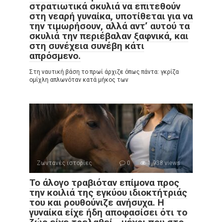
στρατιωτικά σκυλιά να επιτεθούν
στη νεαρή γυναίκα, υποτίθεται για να
την τιμωρήσουν, αλλά αντ’ αυτού τα
σκυλιά την περιέβαλαν ξαφνικά, και
στη συνέχεια συνέβη κάτι
απρόσμενο.
Στη ναυτική βάση το πρωί άρχιζε όπως πάντα: γκρίζα
ομίχλη απλωνόταν κατά μήκος των
Ζωντανές ιστορίες
0
1,938 views
Το άλογο τραβιόταν επίμονα προς
την κοιλιά της εγκύου ιδιοκτήτριάς
του και ρουθούνιζε ανήσυχα. Η
γυναίκα είχε ήδη αποφασίσει ότι το