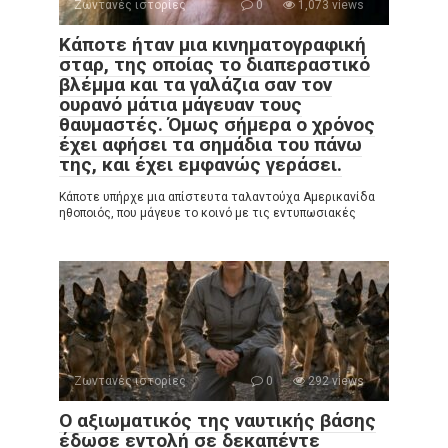
Ζωντανές ιστορίες
0
1,073 views
Κάποτε ήταν μια κινηματογραφική
σταρ, της οποίας το διαπεραστικό
βλέμμα και τα γαλάζια σαν τον
ουρανό μάτια μάγευαν τους
θαυμαστές. Όμως σήμερα ο χρόνος
έχει αφήσει τα σημάδια του πάνω
της, και έχει εμφανώς γεράσει.
Κάποτε υπήρχε μια απίστευτα ταλαντούχα Αμερικανίδα
ηθοποιός, που μάγευε το κοινό με τις εντυπωσιακές
Ζωντανές ιστορίες
0
292 views
Ο αξιωματικός της ναυτικής βάσης
έδωσε εντολή σε δεκαπέντε