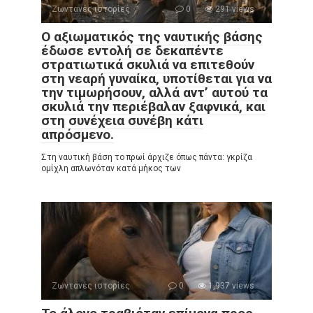
Ζωντανές ιστορίες
0
291 views
Ο αξιωματικός της ναυτικής βάσης
έδωσε εντολή σε δεκαπέντε
στρατιωτικά σκυλιά να επιτεθούν
στη νεαρή γυναίκα, υποτίθεται για να
την τιμωρήσουν, αλλά αντ’ αυτού τα
σκυλιά την περιέβαλαν ξαφνικά, και
στη συνέχεια συνέβη κάτι
απρόσμενο.
Στη ναυτική βάση το πρωί άρχιζε όπως πάντα: γκρίζα
ομίχλη απλωνόταν κατά μήκος των
Ζωντανές ιστορίες
0
1,937 views