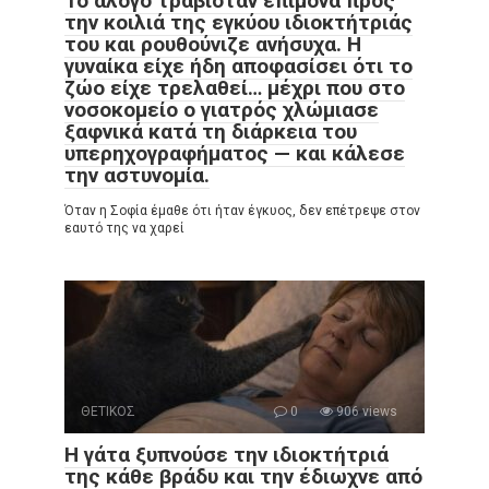
Το άλογο τραβιόταν επίμονα προς
την κοιλιά της εγκύου ιδιοκτήτριάς
του και ρουθούνιζε ανήσυχα. Η
γυναίκα είχε ήδη αποφασίσει ότι το
ζώο είχε τρελαθεί… μέχρι που στο
νοσοκομείο ο γιατρός χλώμιασε
ξαφνικά κατά τη διάρκεια του
υπερηχογραφήματος — και κάλεσε
την αστυνομία.
Όταν η Σοφία έμαθε ότι ήταν έγκυος, δεν επέτρεψε στον
εαυτό της να χαρεί
ΘΕΤΙΚΟΣ
0
906 views
Η γάτα ξυπνούσε την ιδιοκτήτριά
της κάθε βράδυ και την έδιωχνε από