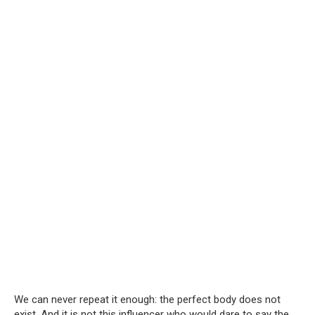
We can never repeat it enough: the perfect body does not
exist. And it is not this influencer who would dare to say the