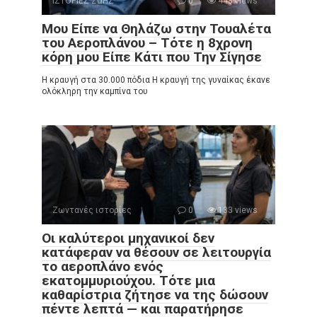
ΙΣΤΟΡΙΕΣ ΖΩΗΣ
0
448 views
Μου Είπε να Θηλάζω στην Τουαλέτα
του Αεροπλάνου – Τότε η 8χρονη
κόρη μου Είπε Κάτι που Την Σίγησε
Η κραυγή στα 30.000 πόδια Η κραυγή της γυναίκας έκανε
ολόκληρη την καμπίνα του
Ζωντανές ιστορίες
0
133 views
Οι καλύτεροι μηχανικοί δεν
κατάφεραν να θέσουν σε λειτουργία
το αεροπλάνο ενός
εκατομμυριούχου. Τότε μια
καθαρίστρια ζήτησε να της δώσουν
πέντε λεπτά — και παρατήρησε