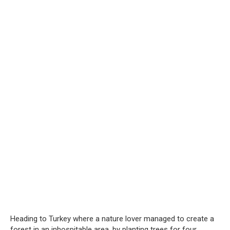
Heading to Turkey where a nature lover managed to create a
forest in an inhospitable area, by planting trees for four