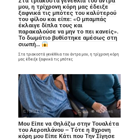
Στα τριακοστά γενέθλια του άντρα
μου, η τρίχρονη κόρη μας έδειξε
ξαφνικά τις μπότες του καλύτερού
του φίλου και είπε: «Ο μπαμπάς
έκλαιγε δίπλα τους και
παρακαλούσε να μην το πει κανείς».
Το δωμάτιο βυθίστηκε αμέσως στη
σιωπή…
Στα τριακοστά γενέθλια του άντρα μου, η τρίχρονη κόρη
μας έδειξε ξαφνικά τις μπότες
ΙΣΤΟΡΙΕΣ ΖΩΗΣ
0
487 views
Μου Είπε να Θηλάζω στην Τουαλέτα
του Αεροπλάνου – Τότε η 8χρονη
κόρη μου Είπε Κάτι που Την Σίγησε