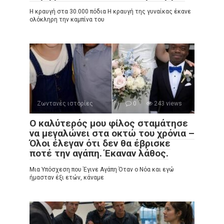
Η κραυγή στα 30.000 πόδια Η κραυγή της γυναίκας έκανε
ολόκληρη την καμπίνα του
Ζωντανές ιστορίες
0
243 views
Ο καλύτερός μου φίλος σταμάτησε
να μεγαλώνει στα οκτώ του χρόνια –
Όλοι έλεγαν ότι δεν θα έβρισκε
ποτέ την αγάπη. Έκαναν λάθος.
Μια Υπόσχεση που Έγινε Αγάπη Όταν ο Νόα και εγώ
ήμασταν έξι ετών, κάναμε