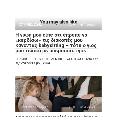
You may also like
ΙΣΤΟΡΙΕΣ ΖΩΗΣ
0
1 views
Η νύφη μου είπε ότι έπρεπε να
«κερδίσω» τις διακοπές μου
κάνοντας babysitting – τότε ο γιος
μου τελικά με υπερασπίστηκε
ΟΙ ΔΙΑΚΟΠΕΣ ΠΟΥ ΠΟΤΕ ΔΕΝ ΠΙΣΤΕΥΑ ΟΤΙ ΘΑ ΕΚΑΝΑ Στα
εξήντα πέντε μου, είδα
Ζωντανές ιστορίες
0
4 views