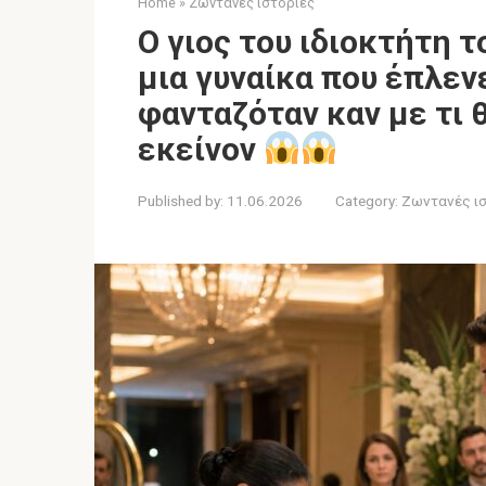
Home
»
Ζωντανές ιστορίες
Ο γιος του ιδιοκτήτη 
μια γυναίκα που έπλε
φανταζόταν καν με τι 
εκείνον
Published by:
11.06.2026
Category:
Ζωντανές ι