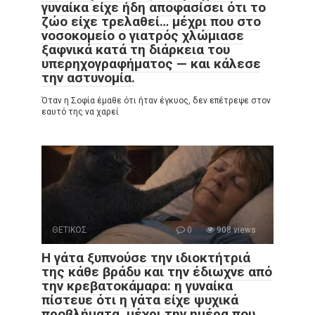
γυναίκα είχε ήδη αποφασίσει ότι το
ζώο είχε τρελαθεί… μέχρι που στο
νοσοκομείο ο γιατρός χλώμιασε
ξαφνικά κατά τη διάρκεια του
υπερηχογραφήματος — και κάλεσε
την αστυνομία.
Όταν η Σοφία έμαθε ότι ήταν έγκυος, δεν επέτρεψε στον
εαυτό της να χαρεί
ΘΕΤΙΚΟΣ
0
908 views
Η γάτα ξυπνούσε την ιδιοκτήτριά
της κάθε βράδυ και την έδιωχνε από
την κρεβατοκάμαρα: η γυναίκα
πίστευε ότι η γάτα είχε ψυχικά
προβλήματα, μέχρι την ημέρα που