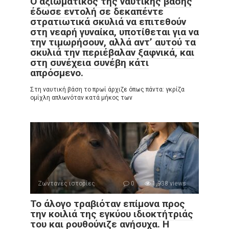
Ο αξιωματικός της ναυτικής βάσης
έδωσε εντολή σε δεκαπέντε
στρατιωτικά σκυλιά να επιτεθούν
στη νεαρή γυναίκα, υποτίθεται για να
την τιμωρήσουν, αλλά αντ’ αυτού τα
σκυλιά την περιέβαλαν ξαφνικά, και
στη συνέχεια συνέβη κάτι
απρόσμενο.
Στη ναυτική βάση το πρωί άρχιζε όπως πάντα: γκρίζα
ομίχλη απλωνόταν κατά μήκος των
Ζωντανές ιστορίες
0
1,938 views
Το άλογο τραβιόταν επίμονα προς
την κοιλιά της εγκύου ιδιοκτήτριάς
του και ρουθούνιζε ανήσυχα. Η