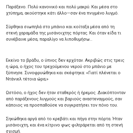
Παράξενο. Πολύ κανονικό και πολύ μακρύ. Και μέσα στο
χτύπημα, ακούστηκε κάτι άλλο—σαν ένα πνιγμένο λυγμό.
Σύρθηκα σιωπηλά στο μπάνιο και κοίταξα μέσα από τη
στενή χαραμάδα της μισάνοιχτης πόρτας. Και όταν είδα τι
συνέβαινε μέσα, παραλίγο να λιποθυμήσω…
Εκείνο το βράδυ, ο ύπνος δεν ερχόταν. Ακριβώς στις τρεις
η ώρα, ο ήχος του τρεχούμενου νερού στο μπάνιο με
ξύπνησε. Συνοφρυώθηκα και σκέφτηκα: «Γιατί πλένεται ο
Ντάνιελ τέτοια ώρα;»
Ωστόσο, ο ήχος δεν ήταν σταθερός ή ήρεμος. Διακόπτονταν
από παράξενους λυγμούς και βαριούς αναστεναγμούς, σαν
κάποιος να προσπαθούσε να συγκρατήσει τον πόνο του.
Σηκώθηκα αργά από το κρεβάτι και πήγα στην πόρτα. Ήταν
μισάνοιχτη, και ένα κίτρινο φως φιλτράρεται από τη στενή
σχισμή.