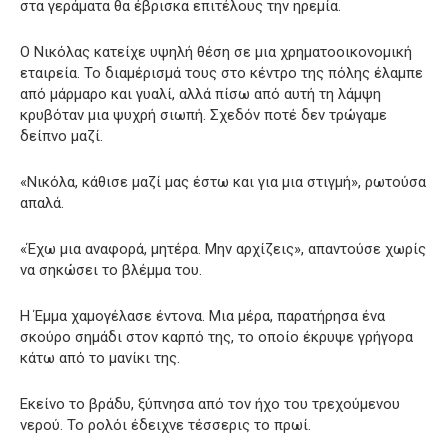
στα γεράματα θα έβρισκα επιτέλους την ηρεμία.
Ο Νικόλας κατείχε υψηλή θέση σε μια χρηματοοικονομική
εταιρεία. Το διαμέρισμά τους στο κέντρο της πόλης έλαμπε
από μάρμαρο και γυαλί, αλλά πίσω από αυτή τη λάμψη
κρυβόταν μια ψυχρή σιωπή. Σχεδόν ποτέ δεν τρώγαμε
δείπνο μαζί.
«Νικόλα, κάθισε μαζί μας έστω και για μια στιγμή», ρωτούσα
απαλά.
«Έχω μια αναφορά, μητέρα. Μην αρχίζεις», απαντούσε χωρίς
να σηκώσει το βλέμμα του.
Η Έμμα χαμογέλασε έντονα. Μια μέρα, παρατήρησα ένα
σκούρο σημάδι στον καρπό της, το οποίο έκρυψε γρήγορα
κάτω από το μανίκι της.
Εκείνο το βράδυ, ξύπνησα από τον ήχο του τρεχούμενου
νερού. Το ρολόι έδειχνε τέσσερις το πρωί.