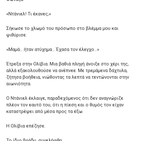
«Ντάνιελ! Τι έκανες;»
Σήκωσε το χλωμό του πρόσωπο στο βλέμμα μου και
ψιθύρισε:
«Μαμά… ήταν ατύχημα… Έχασα τον έλεγχο…»
Έτρεξα στην Ολίβια. Μια βαθιά πληγή άνοιξε στο χέρι της,
αλλά εξακολουθούσε να ανέπνεε. Με τρεμάμενα δάχτυλα,
ζήτησα βοήθεια, νιώθοντας τα λεπτά να τεντώνονται στην
αιωνιότητα.
Ο Ντάνιελ έκλαιγε, παραδεχόμενος ότι δεν αναγνώριζε
πλέον τον εαυτό του, ότι η πίεση και ο θυμός τον είχαν
καταστρέψει από μέσα προς τα έξω.
Η Ολίβια επέζησε.
Το ίδιο βράδυ, συνελήφθη.