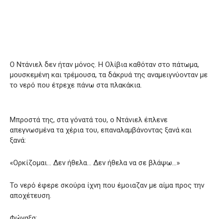
Ο Ντάνιελ δεν ήταν μόνος. Η Ολίβια καθόταν στο πάτωμα,
μουσκεμένη και τρέμουσα, τα δάκρυά της αναμειγνύονταν με
το νερό που έτρεχε πάνω στα πλακάκια.
Μπροστά της, στα γόνατά του, ο Ντάνιελ έπλενε
απεγνωσμένα τα χέρια του, επαναλαμβάνοντας ξανά και
ξανά:
«Ορκίζομαι… Δεν ήθελα… Δεν ήθελα να σε βλάψω…»
Το νερό έφερε σκούρα ίχνη που έμοιαζαν με αίμα προς την
αποχέτευση.
Φώναξα: