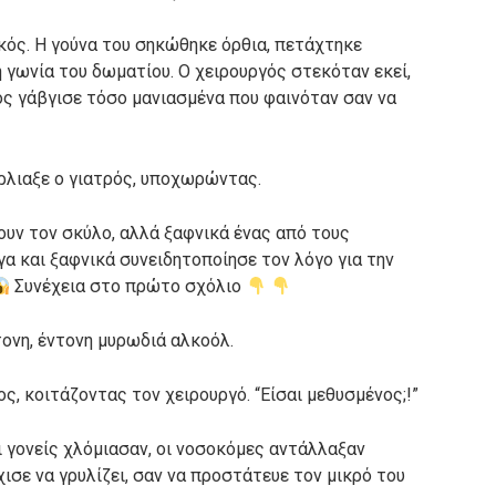
κός. Η γούνα του σηκώθηκε όρθια, πετάχτηκε
 γωνία του δωματίου. Ο χειρουργός στεκόταν εκεί,
ος γάβγισε τόσο μανιασμένα που φαινόταν σαν να
ύρλιαξε ο γιατρός, υποχωρώντας.
ουν τον σκύλο, αλλά ξαφνικά ένας από τους
γα και ξαφνικά συνειδητοποίησε τον λόγο για την
Συνέχεια στο πρώτο σχόλιο
ονη, έντονη μυρωδιά αλκοόλ.
ος, κοιτάζοντας τον χειρουργό. “Είσαι μεθυσμένος;!”
ι γονείς χλόμιασαν, οι νοσοκόμες αντάλλαξαν
ισε να γρυλίζει, σαν να προστάτευε τον μικρό του