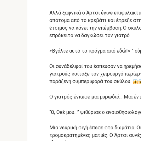
Αλλά ξαφνικά ο Άρτσι έγινε επιφυλακτι
απότομα από το κρεβάτι και έτρεξε στη
έτοιμος να κάνει την επέμβαση. Ο σκύλ
επρόκειτο να δαγκώσει τον γιατρό.
«Βγάλτε αυτό το πράγμα από εδώ!» ” ο
Οι συνάδελφοί του έσπευσαν να ηρεμήσ
γιατρούς κοίταξε τον χειρουργό περίερ
παράξενη συμπεριφορά του σκύλου.
Ο γιατρός ένιωσε μια μυρωδιά… Μια έντ
“Ω, Θεέ μου…” ψιθύρισε ο αναισθησιολόγ
Μια νεκρική σιγή έπεσε στο δωμάτιο. Ο
τρομοκρατημένες ματιές. Ο Άρτσι συνέχ