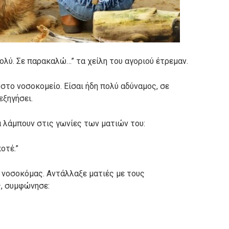
πολύ. Σε παρακαλώ…” τα χείλη του αγοριού έτρεμαν.
 στο νοσοκομείο. Είσαι ήδη πολύ αδύναμος, σε
ξηγήσει.
να λάμπουν στις γωνίες των ματιών του:
οτέ.”
 νοσοκόμας. Αντάλλαξε ματιές με τους
ς, συμφώνησε: