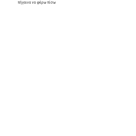
πήγαινα να φέρω πίσω