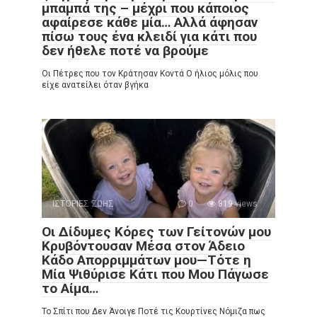
μπαμπά της – μέχρι που κάποιος
αφαίρεσε κάθε μία… Αλλά άφησαν
πίσω τους ένα κλειδί για κάτι που
δεν ήθελε ποτέ να βρούμε
Οι Πέτρες που τον Κράτησαν Κοντά Ο ήλιος μόλις που
είχε ανατείλει όταν βγήκα
ΙΣΤΟΡΙΕΣ ΖΩΗΣ
0
819 views
Οι Δίδυμες Κόρες των Γείτονών μου
Κρυβόντουσαν Μέσα στον Άδειο
Κάδο Απορριμμάτων μου—Τότε η
Μία Ψιθύρισε Κάτι που Μου Πάγωσε
το Αίμα…
Το Σπίτι που Δεν Άνοιγε Ποτέ τις Κουρτίνες Νόμιζα πως