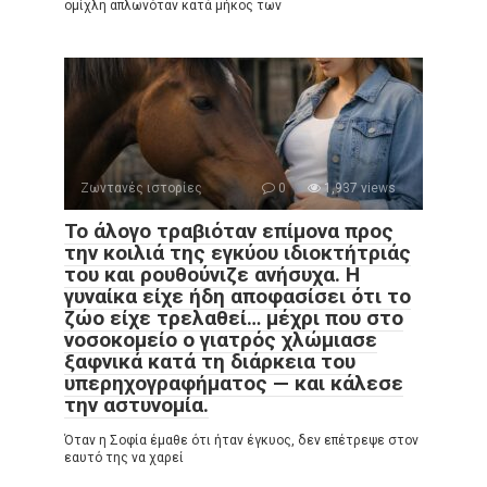
ομίχλη απλωνόταν κατά μήκος των
Ζωντανές ιστορίες
0
1,937 views
Το άλογο τραβιόταν επίμονα προς
την κοιλιά της εγκύου ιδιοκτήτριάς
του και ρουθούνιζε ανήσυχα. Η
γυναίκα είχε ήδη αποφασίσει ότι το
ζώο είχε τρελαθεί… μέχρι που στο
νοσοκομείο ο γιατρός χλώμιασε
ξαφνικά κατά τη διάρκεια του
υπερηχογραφήματος — και κάλεσε
την αστυνομία.
Όταν η Σοφία έμαθε ότι ήταν έγκυος, δεν επέτρεψε στον
εαυτό της να χαρεί