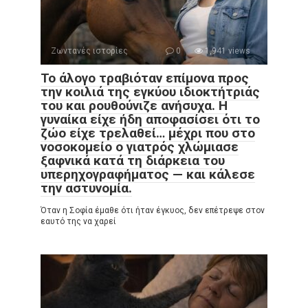
Ζωντανές ιστορίες
0
1,941 views
Το άλογο τραβιόταν επίμονα προς
την κοιλιά της εγκύου ιδιοκτήτριάς
του και ρουθούνιζε ανήσυχα. Η
γυναίκα είχε ήδη αποφασίσει ότι το
ζώο είχε τρελαθεί… μέχρι που στο
νοσοκομείο ο γιατρός χλώμιασε
ξαφνικά κατά τη διάρκεια του
υπερηχογραφήματος — και κάλεσε
την αστυνομία.
Όταν η Σοφία έμαθε ότι ήταν έγκυος, δεν επέτρεψε στον
εαυτό της να χαρεί