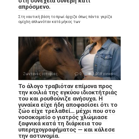
στη συνέχεια συνέβη κάτι
απρόσμενο.
Στη ναυτική βάση το πρωί άρχιζε όπως πάντα: γκρίζα
ομίχλη απλωνόταν κατά μήκος των
Ζωντανές ιστορίες
0
1,938 views
Το άλογο τραβιόταν επίμονα προς
την κοιλιά της εγκύου ιδιοκτήτριάς
του και ρουθούνιζε ανήσυχα. Η
γυναίκα είχε ήδη αποφασίσει ότι το
ζώο είχε τρελαθεί… μέχρι που στο
νοσοκομείο ο γιατρός χλώμιασε
ξαφνικά κατά τη διάρκεια του
υπερηχογραφήματος — και κάλεσε
την αστυνομία.