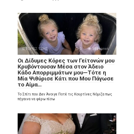
ΙΣΤΟΡΙΕΣ ΖΩΗΣ
0
389 views
Οι Δίδυμες Κόρες των Γείτονών μου
Κρυβόντουσαν Μέσα στον Άδειο
Κάδο Απορριμμάτων μου—Τότε η
Μία Ψιθύρισε Κάτι που Μου Πάγωσε
το Αίμα…
Το Σπίτι που Δεν Άνοιγε Ποτέ τις Κουρτίνες Νόμιζα πως
πήγαινα να φέρω πίσω