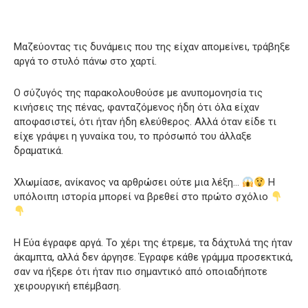
Μαζεύοντας τις δυνάμεις που της είχαν απομείνει, τράβηξε
αργά το στυλό πάνω στο χαρτί.
Ο σύζυγός της παρακολουθούσε με ανυπομονησία τις
κινήσεις της πένας, φανταζόμενος ήδη ότι όλα είχαν
αποφασιστεί, ότι ήταν ήδη ελεύθερος. Αλλά όταν είδε τι
είχε γράψει η γυναίκα του, το πρόσωπό του άλλαξε
δραματικά.
Χλωμίασε, ανίκανος να αρθρώσει ούτε μια λέξη…
Η
υπόλοιπη ιστορία μπορεί να βρεθεί στο πρώτο σχόλιο
Η Εύα έγραφε αργά. Το χέρι της έτρεμε, τα δάχτυλά της ήταν
άκαμπτα, αλλά δεν άργησε. Έγραφε κάθε γράμμα προσεκτικά,
σαν να ήξερε ότι ήταν πιο σημαντικό από οποιαδήποτε
χειρουργική επέμβαση.