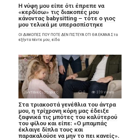
Η νύφη μου είπε ότι έπρεπε να
«κερδίσω» τις διακοπές μου
κάνοντας babysitting – τότε ο γιος
μου τελικά με υπερασπίστηκε
ΟΙ ΔΙΑΚΟΠΕΣ ΠΟΥ ΠΟΤΕ ΔΕΝ ΠΙΣΤΕΥΑ ΟΤΙ ΘΑ ΕΚΑΝΑ Στα
εξήντα πέντε μου, είδα
Ζωντανές ιστορίες
0
339 views
Στα τριακοστά γενέθλια του άντρα
μου, η τρίχρονη κόρη μας έδειξε
ξαφνικά τις μπότες του καλύτερού
του φίλου και είπε: «Ο μπαμπάς
έκλαιγε δίπλα τους και
παρακαλούσε να μην το πει κανείς».