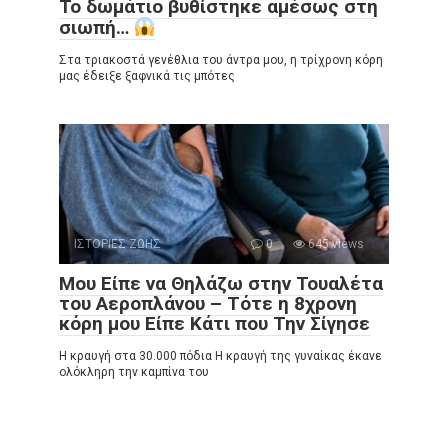
Το δωμάτιο βυθίστηκε αμέσως στη
σιωπή…
Στα τριακοστά γενέθλια του άντρα μου, η τρίχρονη κόρη
μας έδειξε ξαφνικά τις μπότες
ΙΣΤΟΡΙΕΣ ΖΩΗΣ
0
645 views
Μου Είπε να Θηλάζω στην Τουαλέτα
του Αεροπλάνου – Τότε η 8χρονη
κόρη μου Είπε Κάτι που Την Σίγησε
Η κραυγή στα 30.000 πόδια Η κραυγή της γυναίκας έκανε
ολόκληρη την καμπίνα του