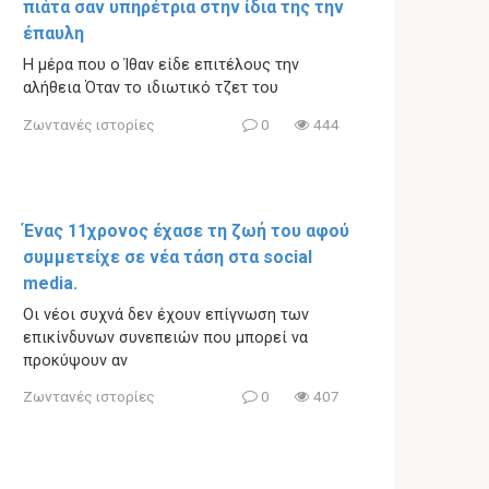
πιάτα σαν υπηρέτρια στην ίδια της την
έπαυλη
Η μέρα που ο Ίθαν είδε επιτέλους την
αλήθεια Όταν το ιδιωτικό τζετ του
Ζωντανές ιστορίες
0
444
Ένας 11χρονος έχασε τη ζωή του αφού
συμμετείχε σε νέα τάση στα social
media.
Οι νέοι συχνά δεν έχουν επίγνωση των
επικίνδυνων συνεπειών που μπορεί να
προκύψουν αν
Ζωντανές ιστορίες
0
407