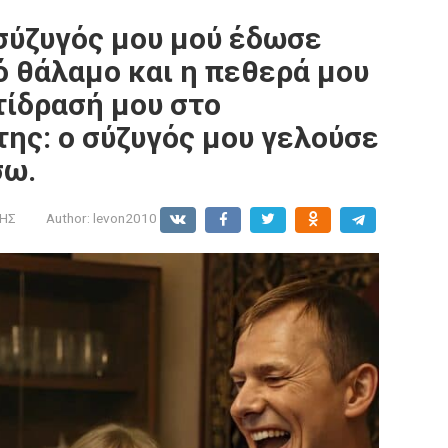
ο σύζυγός μου μού έδωσε
ό θάλαμο και η πεθερά μου
τίδρασή μου στο
της: ο σύζυγός μου γελούσε
σω.
ΩΗΣ
Author:
levon2010