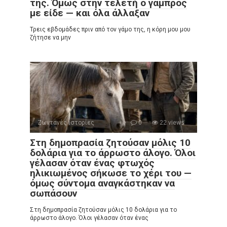
της. Όμως στην τελετή ο γαμπρός
με είδε — και όλα άλλαξαν
Τρεις εβδομάδες πριν από τον γάμο της, η κόρη μου μου
ζήτησε να μην
Ζωντανές ιστορίες
0
22 views
Στη δημοπρασία ζητούσαν μόλις 10
δολάρια για το άρρωστο άλογο. Όλοι
γέλασαν όταν ένας φτωχός
ηλικιωμένος σήκωσε το χέρι του —
όμως σύντομα αναγκάστηκαν να
σωπάσουν
Στη δημοπρασία ζητούσαν μόλις 10 δολάρια για το
άρρωστο άλογο. Όλοι γέλασαν όταν ένας