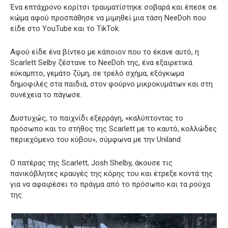
Ένα επτάχρονο κορίτσι τραυματίστηκε σοβαρά και έπεσε σε
κώμα αφού προσπάθησε να μιμηθεί μια τάση NeeDoh που
είδε στο YouTube και το TikTok.
Αφού είδε ένα βίντεο με κάποιον που το έκανε αυτό, η
Scarlett Selby ζέστανε το NeeDoh της, ένα εξαιρετικά
εύκαμπτο, γεμάτο ζύμη, σε τρελό σχήμα, εξόγκωμα
δημοφιλές στα παιδιά, στον φούρνο μικροκυμάτων και στη
συνέχεια το πάγωσε.
Δυστυχώς, το παιχνίδι εξερράγη, «καλύπτοντας το
πρόσωπο και το στήθος της Scarlett με το καυτό, κολλώδες
περιεχόμενο του κύβου», σύμφωνα με την Uniland.
Ο πατέρας της Scarlett, Josh Shelby, άκουσε τις
πανικόβλητες κραυγές της κόρης του και έτρεξε κοντά της
για να αφαιρέσει το πράγμα από το πρόσωπο και τα ρούχα
της.