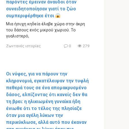
παρόντες έμειναν άναυδοι όταν
συνειδητοποίησαν γιατί το ζώο
συμπεριφέρθηκε έτσι
Μια ήσυχη κηδεία έλαβε χώρα στην άκρη
του δάσους ενός μικρού χωριού. Το
γυαλιστερό,
Ζωντανές ιστορίες
0
279
Οι νύφες, για να πάρουν την
κληρονομιά, εγκατέλειψαν την τυφλή
πεθερά τους σε ένα απομακρυσμένο
δάσος, ελπίζοντας ότι κανείς δεν θα
τη βρει: η ηλικιωμένη γυναίκα ήδη
ένιωθε ότι το τέλος της πλησίαζε
όταν μια αγέλη λύκων την
περικύκλωσε, αλλά αυτό που έκαναν