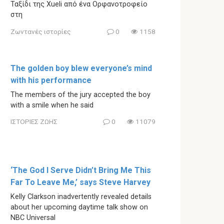
Ταξίδι της Xueli από ένα Ορφανοτροφείο
στη
Ζωντανές ιστορίες
0
1158
The golden boy blew everyone’s mind
with his performance
The members of the jury accepted the boy
with a smile when he said
ΙΣΤΟΡΙΕΣ ΖΩΗΣ
0
11079
‘The God I Serve Didn’t Bring Me This
Far To Leave Me,’ says Steve Harvey
Kelly Clarkson inadvertently revealed details
about her upcoming daytime talk show on
NBC Universal