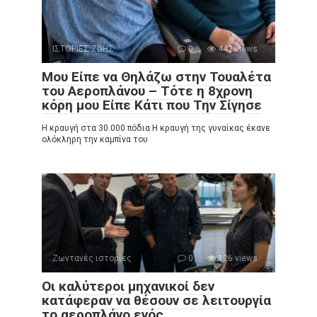
ΙΣΤΟΡΙΕΣ ΖΩΗΣ
0
442 views
Μου Είπε να Θηλάζω στην Τουαλέτα
του Αεροπλάνου – Τότε η 8χρονη
κόρη μου Είπε Κάτι που Την Σίγησε
Η κραυγή στα 30.000 πόδια Η κραυγή της γυναίκας έκανε
ολόκληρη την καμπίνα του
Ζωντανές ιστορίες
0
126 views
Οι καλύτεροι μηχανικοί δεν
κατάφεραν να θέσουν σε λειτουργία
το αεροπλάνο ενός