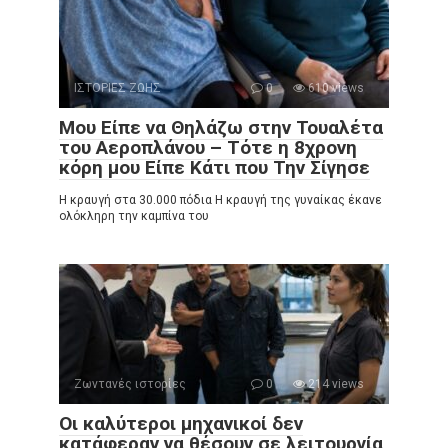
ΙΣΤΟΡΙΕΣ ΖΩΗΣ
0
610 views
Μου Είπε να Θηλάζω στην Τουαλέτα
του Αεροπλάνου – Τότε η 8χρονη
κόρη μου Είπε Κάτι που Την Σίγησε
Η κραυγή στα 30.000 πόδια Η κραυγή της γυναίκας έκανε
ολόκληρη την καμπίνα του
Ζωντανές ιστορίες
0
214 views
Οι καλύτεροι μηχανικοί δεν
κατάφεραν να θέσουν σε λειτουργία