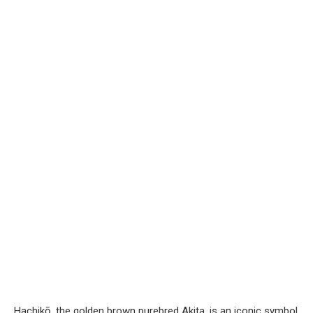
Hachikō, the golden brown purebred Akita, is an iconic symbol