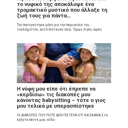
το νυφικό της αποκάλυψε ένα
τρομακτικό μυστικό που άλλαξε τη
ζωή τους για πάντα…
Την παντρεύτηκε μόνο για την περιουσία της…
τουλάχιστον, αυτό πίστευαν όλοι. Όμως λίγες ώρες
ΙΣΤΟΡΙΕΣ ΖΩΗΣ
0
654 views
Η νύφη μου είπε ότι έπρεπε να
«κερδίσω» τις διακοπές μου
κάνοντας babysitting – τότε ο γιος
μου τελικά με υπερασπίστηκε
ΟΙ ΔΙΑΚΟΠΕΣ ΠΟΥ ΠΟΤΕ ΔΕΝ ΠΙΣΤΕΥΑ ΟΤΙ ΘΑ ΕΚΑΝΑ Στα
εξήντα πέντε μου, είδα