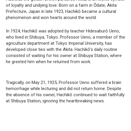
of loyalty and undying love. Born on a farm in Ōdate, Akita
Prefecture, Japan in late 1923, Hachikō became a cultural
phenomenon and won hearts around the world.
In 1924, Hachikō was adopted by teacher Hidesaburō Ueno,
who lived in Shibuya, Tokyo. Professor Ueno, a member of the
agriculture department at Tokyo Imperial University, has
developed close ties with the Akita. Hachikō’s daily routine
consisted of waiting for his owner at Shibuya Station, where
he greeted him when he returned from work.
Tragically, on May 21, 1925, Professor Ueno suffered a brain
hemorrhage while lecturing and did not return home. Despite
the absence of his owner, Hachikō continued to wait faithfully
at Shibuya Station, ignoring the heartbreaking news.