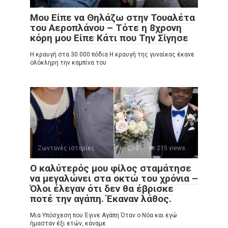
Μου Είπε να Θηλάζω στην Τουαλέτα
του Αεροπλάνου – Τότε η 8χρονη
κόρη μου Είπε Κάτι που Την Σίγησε
Η κραυγή στα 30.000 πόδια Η κραυγή της γυναίκας έκανε
ολόκληρη την καμπίνα του
Ζωντανές ιστορίες
0
215 views
Ο καλύτερός μου φίλος σταμάτησε
να μεγαλώνει στα οκτώ του χρόνια –
Όλοι έλεγαν ότι δεν θα έβρισκε
ποτέ την αγάπη. Έκαναν λάθος.
Μια Υπόσχεση που Έγινε Αγάπη Όταν ο Νόα και εγώ
ήμασταν έξι ετών, κάναμε