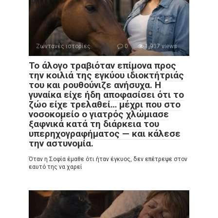
Ζωντανές ιστορίες
0
1,937 views
Το άλογο τραβιόταν επίμονα προς
την κοιλιά της εγκύου ιδιοκτήτριάς
του και ρουθούνιζε ανήσυχα. Η
γυναίκα είχε ήδη αποφασίσει ότι το
ζώο είχε τρελαθεί… μέχρι που στο
νοσοκομείο ο γιατρός χλώμιασε
ξαφνικά κατά τη διάρκεια του
υπερηχογραφήματος — και κάλεσε
την αστυνομία.
Όταν η Σοφία έμαθε ότι ήταν έγκυος, δεν επέτρεψε στον
εαυτό της να χαρεί