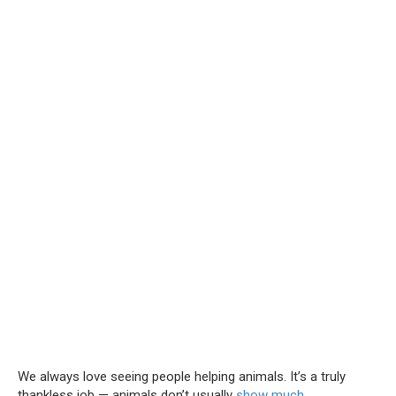
We always love seeing people helping animals. It’s a truly
thankless job — animals don’t usually
show much