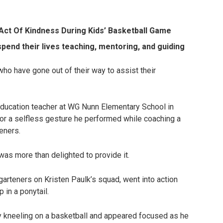
Act Of Kindness During Kids’ Basketball Game
 spend their lives teaching, mentoring, and guiding
o have gone out of their way to assist their
 education teacher at WG Nunn Elementary School in
for a selfless gesture he performed while coaching a
eners.
as more than delighted to provide it.
rgarteners on Kristen Paulk’s squad, went into action
 in a ponytail.
 by kneeling on a basketball and appeared focused as he