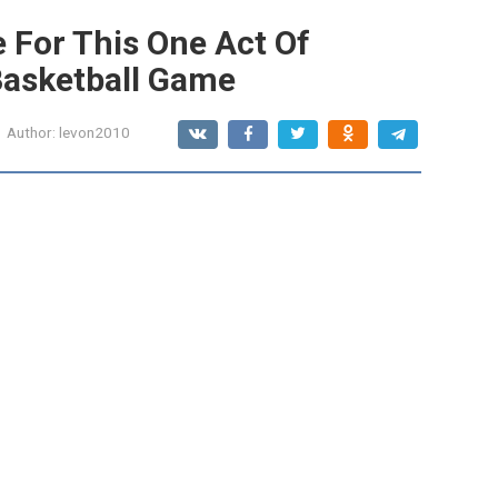
 For This One Act Of
Basketball Game
Author:
levon2010