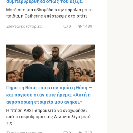
συμπεριφέρθηκα όπως του άξιζε.
Μετά από μια εβδομάδα στην παραλία με τα
παιδιά, η Catherine επέστρεψε στο σπίτι
Ζωντανές ιστορίες
0
1489
Πήρε τη θέση του στην πρώτη θέση —
και πάγωσε όταν είπε ήρεμα: «Αυτή η
αεροπορική εταιρεία μου ανήκει.»
Η πτήση A921 επρόκειτο να αναχωρήσει
από το αεροδρόμιο της Ατλάντα λίγο μετά
τις
Ζωντανές ιστορίες
0
1717