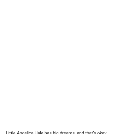
Little Angelica Hale has big dreams, and that’s okay.