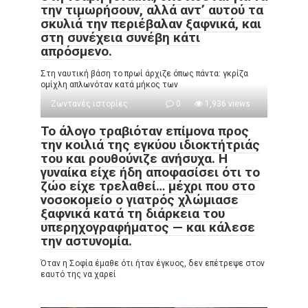
την τιμωρήσουν, αλλά αντ’ αυτού τα
σκυλιά την περιέβαλαν ξαφνικά, και
στη συνέχεια συνέβη κάτι
απρόσμενο.
Στη ναυτική βάση το πρωί άρχιζε όπως πάντα: γκρίζα
ομίχλη απλωνόταν κατά μήκος των
Ζωντανές ιστορίες
0
1,936 views
Το άλογο τραβιόταν επίμονα προς
την κοιλιά της εγκύου ιδιοκτήτριάς
του και ρουθούνιζε ανήσυχα. Η
γυναίκα είχε ήδη αποφασίσει ότι το
ζώο είχε τρελαθεί… μέχρι που στο
νοσοκομείο ο γιατρός χλώμιασε
ξαφνικά κατά τη διάρκεια του
υπερηχογραφήματος — και κάλεσε
την αστυνομία.
Όταν η Σοφία έμαθε ότι ήταν έγκυος, δεν επέτρεψε στον
εαυτό της να χαρεί