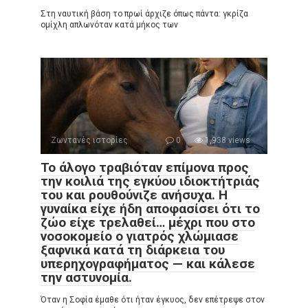
Στη ναυτική βάση το πρωί άρχιζε όπως πάντα: γκρίζα
ομίχλη απλωνόταν κατά μήκος των
Ζωντανές ιστορίες
0
1,938 views
Το άλογο τραβιόταν επίμονα προς
την κοιλιά της εγκύου ιδιοκτήτριάς
του και ρουθούνιζε ανήσυχα. Η
γυναίκα είχε ήδη αποφασίσει ότι το
ζώο είχε τρελαθεί… μέχρι που στο
νοσοκομείο ο γιατρός χλώμιασε
ξαφνικά κατά τη διάρκεια του
υπερηχογραφήματος — και κάλεσε
την αστυνομία.
Όταν η Σοφία έμαθε ότι ήταν έγκυος, δεν επέτρεψε στον