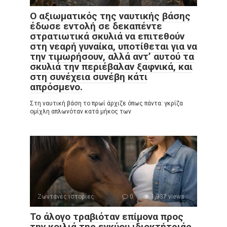
Ο αξιωματικός της ναυτικής βάσης
έδωσε εντολή σε δεκαπέντε
στρατιωτικά σκυλιά να επιτεθούν
στη νεαρή γυναίκα, υποτίθεται για να
την τιμωρήσουν, αλλά αντ’ αυτού τα
σκυλιά την περιέβαλαν ξαφνικά, και
στη συνέχεια συνέβη κάτι
απρόσμενο.
Στη ναυτική βάση το πρωί άρχιζε όπως πάντα: γκρίζα
ομίχλη απλωνόταν κατά μήκος των
Ζωντανές ιστορίες
0
1,937 views
Το άλογο τραβιόταν επίμονα προς
την κοιλιά της εγκύου ιδιοκτήτριάς