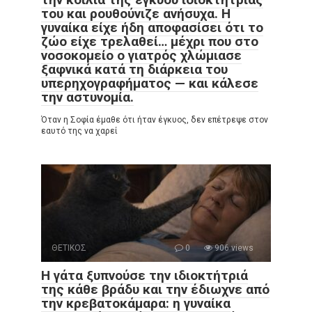
του και ρουθούνιζε ανήσυχα. Η
γυναίκα είχε ήδη αποφασίσει ότι το
ζώο είχε τρελαθεί… μέχρι που στο
νοσοκομείο ο γιατρός χλώμιασε
ξαφνικά κατά τη διάρκεια του
υπερηχογραφήματος — και κάλεσε
την αστυνομία.
Όταν η Σοφία έμαθε ότι ήταν έγκυος, δεν επέτρεψε στον
εαυτό της να χαρεί
ΘΕΤΙΚΟΣ
0
906 views
Η γάτα ξυπνούσε την ιδιοκτήτριά
της κάθε βράδυ και την έδιωχνε από
την κρεβατοκάμαρα: η γυναίκα