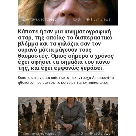
Ζωντανές ιστορίες
0
1,071 views
Κάποτε ήταν μια κινηματογραφική
σταρ, της οποίας το διαπεραστικό
βλέμμα και τα γαλάζια σαν τον
ουρανό μάτια μάγευαν τους
θαυμαστές. Όμως σήμερα ο χρόνος
έχει αφήσει τα σημάδια του πάνω
της, και έχει εμφανώς γεράσει.
Κάποτε υπήρχε μια απίστευτα ταλαντούχα Αμερικανίδα
ηθοποιός, που μάγευε το κοινό με τις εντυπωσιακές
Ζωντανές ιστορίες
0
290 views