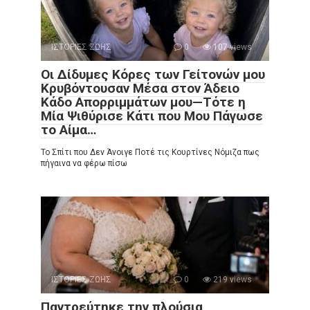
ΙΣΤΟΡΙΕΣ ΖΩΗΣ
0
107 views
Οι Δίδυμες Κόρες των Γείτονών μου
Κρυβόντουσαν Μέσα στον Άδειο
Κάδο Απορριμμάτων μου—Τότε η
Μία Ψιθύρισε Κάτι που Μου Πάγωσε
το Αίμα…
Το Σπίτι που Δεν Άνοιγε Ποτέ τις Κουρτίνες Νόμιζα πως
πήγαινα να φέρω πίσω
ΙΣΤΟΡΙΕΣ ΖΩΗΣ
0
219 views
Παντρεύτηκε την πλούσια