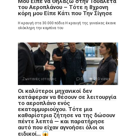
Μου Είπε να Θηλάζω στην Τουαλέτα
του Αεροπλάνου – Τότε η 8χρονη
κόρη μου Είπε Κάτι που Την Σίγησε
Η κραυγή στα 30.000 πόδια Η κραυγή της γυναίκας έκανε
ολόκληρη την καμπίνα του
Ζωντανές ιστορίες
0
210 views
Οι καλύτεροι μηχανικοί δεν
κατάφεραν να θέσουν σε λειτουργία
το αεροπλάνο ενός
εκατομμυριούχου. Τότε μια
καθαρίστρια ζήτησε να της δώσουν
πέντε λεπτά — και παρατήρησε
αυτό που είχαν αγνοήσει όλοι οι
ειδικοί…