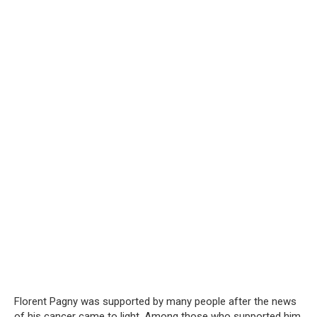
Florent Pagny was supported by many people after the news
of his cancer came to light. Among those who supported him