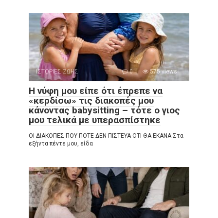
ΙΣΤΟΡΙΕΣ ΖΩΗΣ
0
575 views
Η νύφη μου είπε ότι έπρεπε να
«κερδίσω» τις διακοπές μου
κάνοντας babysitting – τότε ο γιος
μου τελικά με υπερασπίστηκε
ΟΙ ΔΙΑΚΟΠΕΣ ΠΟΥ ΠΟΤΕ ΔΕΝ ΠΙΣΤΕΥΑ ΟΤΙ ΘΑ ΕΚΑΝΑ Στα
εξήντα πέντε μου, είδα