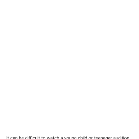
It can be difficult to watch a young child or teenager audition