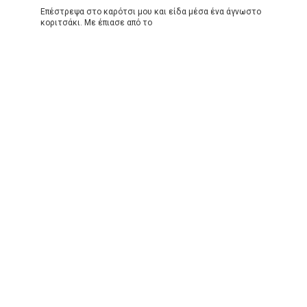
Επέστρεψα στο καρότσι μου και είδα μέσα ένα άγνωστο
κοριτσάκι. Με έπιασε από το