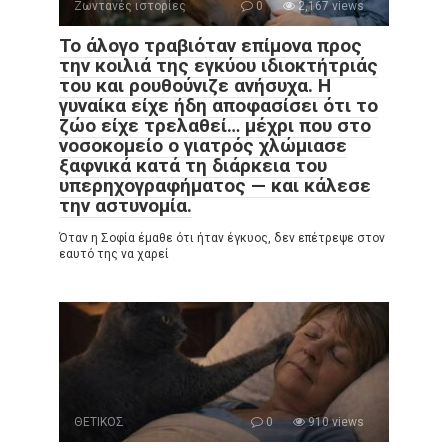
Ζωντανές ιστορίες
0
2,167 views
Το άλογο τραβιόταν επίμονα προς
την κοιλιά της εγκύου ιδιοκτήτριάς
του και ρουθούνιζε ανήσυχα. Η
γυναίκα είχε ήδη αποφασίσει ότι το
ζώο είχε τρελαθεί… μέχρι που στο
νοσοκομείο ο γιατρός χλώμιασε
ξαφνικά κατά τη διάρκεια του
υπερηχογραφήματος — και κάλεσε
την αστυνομία.
Όταν η Σοφία έμαθε ότι ήταν έγκυος, δεν επέτρεψε στον
εαυτό της να χαρεί
ΘΕΤΙΚΟΣ
0
910 views