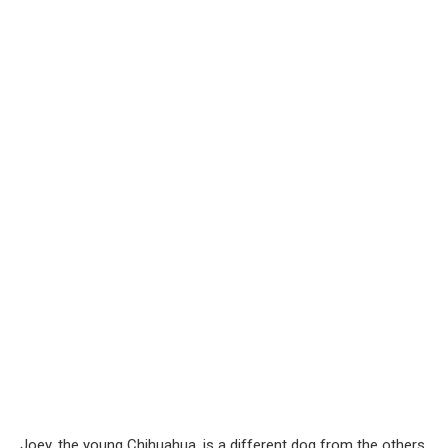
Joey, the young Chihuahua, is a different dog from the others.