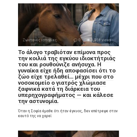
Ζωντανές ιστορίες
0
1,938 views
Το άλογο τραβιόταν επίμονα προς
την κοιλιά της εγκύου ιδιοκτήτριάς
του και ρουθούνιζε ανήσυχα. Η
γυναίκα είχε ήδη αποφασίσει ότι το
ζώο είχε τρελαθεί… μέχρι που στο
νοσοκομείο ο γιατρός χλώμιασε
ξαφνικά κατά τη διάρκεια του
υπερηχογραφήματος — και κάλεσε
την αστυνομία.
Όταν η Σοφία έμαθε ότι ήταν έγκυος, δεν επέτρεψε στον
εαυτό της να χαρεί