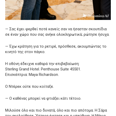
— Σας έχει φερθεί ποτέ κανείς σαν να ήσασταν σκουπίδια
σε έναν χώρο που σας ανήκε ολοκληρωτικά; ρώτησε ήσυχα.
— Έχω κράτηση για το ρετιρέ, πρόσθεσε, ακουμπώντας το
κινητό της στον πάγκο.
Η οθόνη έδειχνε καθαρά την επιβεβαίωση:
Sterling Grand Hotel. Penthouse Suite 45501.
Επισκέπτρια: Maya Richardson.
Ο Ντέρεκ ούτε που κοίταξε.
— Ο καθένας μπορεί να φτιάξει κάτι τέτοιο.
Μιλούσε όλο και πιο δυνατά, όλο και πιο απότομα. Η Σάρα
τον ακολούθησε. Ύστερα έφτασε και η υπεύθυνη. Η Μάγια