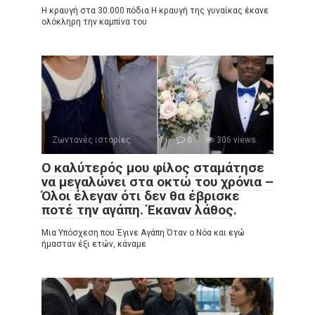
Η κραυγή στα 30.000 πόδια Η κραυγή της γυναίκας έκανε
ολόκληρη την καμπίνα του
Ζωντανές ιστορίες
0
306 views
Ο καλύτερός μου φίλος σταμάτησε
να μεγαλώνει στα οκτώ του χρόνια –
Όλοι έλεγαν ότι δεν θα έβρισκε
ποτέ την αγάπη. Έκαναν λάθος.
Μια Υπόσχεση που Έγινε Αγάπη Όταν ο Νόα και εγώ
ήμασταν έξι ετών, κάναμε