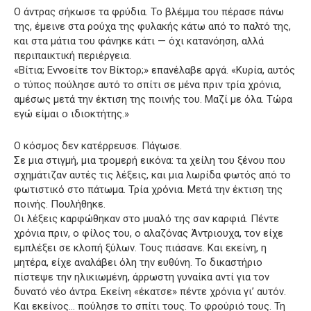
Ο άντρας σήκωσε τα φρύδια. Το βλέμμα του πέρασε πάνω
της, έμεινε στα ρούχα της φυλακής κάτω από το παλτό της,
και στα μάτια του φάνηκε κάτι — όχι κατανόηση, αλλά
περιπαικτική περιέργεια.
«Βίτια; Εννοείτε τον Βίκτορ;» επανέλαβε αργά. «Κυρία, αυτός
ο τύπος πούλησε αυτό το σπίτι σε μένα πριν τρία χρόνια,
αμέσως μετά την έκτιση της ποινής του. Μαζί με όλα. Τώρα
εγώ είμαι ο ιδιοκτήτης.»
Ο κόσμος δεν κατέρρευσε. Πάγωσε.
Σε μια στιγμή, μια τρομερή εικόνα: τα χείλη του ξένου που
σχημάτιζαν αυτές τις λέξεις, και μια λωρίδα φωτός από το
φωτιστικό στο πάτωμα. Τρία χρόνια. Μετά την έκτιση της
ποινής. Πουλήθηκε.
Οι λέξεις καρφώθηκαν στο μυαλό της σαν καρφιά. Πέντε
χρόνια πριν, ο φίλος του, ο αλαζόνας Άντριουχα, τον είχε
εμπλέξει σε κλοπή ξύλων. Τους πιάσανε. Και εκείνη, η
μητέρα, είχε αναλάβει όλη την ευθύνη. Το δικαστήριο
πίστεψε την ηλικιωμένη, άρρωστη γυναίκα αντί για τον
δυνατό νέο άντρα. Εκείνη «έκατσε» πέντε χρόνια γι’ αυτόν.
Και εκείνος… πούλησε το σπίτι τους. Το φρούριό τους. Τη