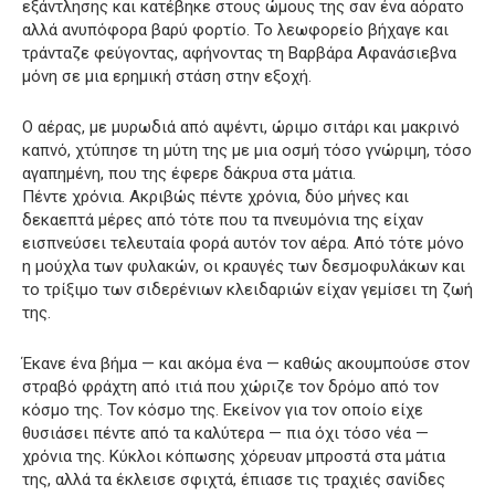
εξάντλησης και κατέβηκε στους ώμους της σαν ένα αόρατο
αλλά ανυπόφορα βαρύ φορτίο. Το λεωφορείο βήχαγε και
τράνταζε φεύγοντας, αφήνοντας τη Βαρβάρα Αφανάσιεβνα
μόνη σε μια ερημική στάση στην εξοχή.
Ο αέρας, με μυρωδιά από αψέντι, ώριμο σιτάρι και μακρινό
καπνό, χτύπησε τη μύτη της με μια οσμή τόσο γνώριμη, τόσο
αγαπημένη, που της έφερε δάκρυα στα μάτια.
Πέντε χρόνια. Ακριβώς πέντε χρόνια, δύο μήνες και
δεκαεπτά μέρες από τότε που τα πνευμόνια της είχαν
εισπνεύσει τελευταία φορά αυτόν τον αέρα. Από τότε μόνο
η μούχλα των φυλακών, οι κραυγές των δεσμοφυλάκων και
το τρίξιμο των σιδερένιων κλειδαριών είχαν γεμίσει τη ζωή
της.
Έκανε ένα βήμα — και ακόμα ένα — καθώς ακουμπούσε στον
στραβό φράχτη από ιτιά που χώριζε τον δρόμο από τον
κόσμο της. Τον κόσμο της. Εκείνον για τον οποίο είχε
θυσιάσει πέντε από τα καλύτερα — πια όχι τόσο νέα —
χρόνια της. Κύκλοι κόπωσης χόρευαν μπροστά στα μάτια
της, αλλά τα έκλεισε σφιχτά, έπιασε τις τραχιές σανίδες