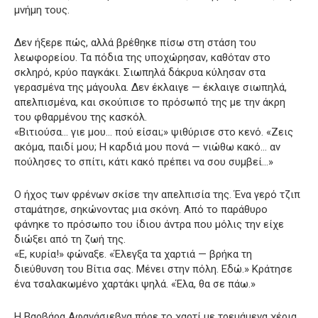
μνήμη τους.
Δεν ήξερε πώς, αλλά βρέθηκε πίσω στη στάση του
λεωφορείου. Τα πόδια της υποχώρησαν, καθόταν στο
σκληρό, κρύο παγκάκι. Σιωπηλά δάκρυα κύλησαν στα
γερασμένα της μάγουλα. Δεν έκλαιγε — έκλαιγε σιωπηλά,
απελπισμένα, και σκούπισε το πρόσωπό της με την άκρη
του φθαρμένου της κασκόλ.
«Βιτιούσα… γιε μου… πού είσαι;» ψιθύρισε στο κενό. «Ζεις
ακόμα, παιδί μου; Η καρδιά μου πονά — νιώθω κακό… αν
πούλησες το σπίτι, κάτι κακό πρέπει να σου συμβεί…»
Ο ήχος των φρένων σκίσε την απελπισία της. Ένα γερό τζιπ
σταμάτησε, σηκώνοντας μια σκόνη. Από το παράθυρο
φάνηκε το πρόσωπο του ίδιου άντρα που μόλις την είχε
διώξει από τη ζωή της.
«Ε, κυρία!» φώναξε. «Έλεγξα τα χαρτιά — βρήκα τη
διεύθυνση του Βίτια σας. Μένει στην πόλη. Εδώ.» Κράτησε
ένα τσαλακωμένο χαρτάκι ψηλά. «Έλα, θα σε πάω.»
Η Βαρβάρα Αφανάσιεβνα πήρε το χαρτί με τρεμάμενα χέρια.