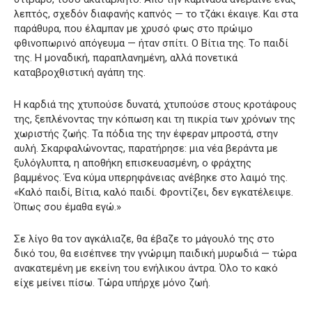
λεπτός, σχεδόν διαφανής καπνός — το τζάκι έκαιγε. Και στα
παράθυρα, που έλαμπαν με χρυσό φως στο πρώιμο
φθινοπωρινό απόγευμα — ήταν σπίτι. Ο Βίτια της. Το παιδί
της. Η μοναδική, παραπλανημένη, αλλά πονετικά
καταβροχθιστική αγάπη της.
Η καρδιά της χτυπούσε δυνατά, χτυπούσε στους κροτάφους
της, ξεπλένοντας την κόπωση και τη πικρία των χρόνων της
χωριστής ζωής. Τα πόδια της την έφεραν μπροστά, στην
αυλή. Σκαρφαλώνοντας, παρατήρησε: μια νέα βεράντα με
ξυλόγλυπτα, η αποθήκη επισκευασμένη, ο φράχτης
βαμμένος. Ένα κύμα υπερηφάνειας ανέβηκε στο λαιμό της.
«Καλό παιδί, Βίτια, καλό παιδί. Φροντίζει, δεν εγκατέλειψε.
Όπως σου έμαθα εγώ.»
Σε λίγο θα τον αγκάλιαζε, θα έβαζε το μάγουλό της στο
δικό του, θα εισέπνεε την γνώριμη παιδική μυρωδιά — τώρα
ανακατεμένη με εκείνη του ενήλικου άντρα. Όλο το κακό
είχε μείνει πίσω. Τώρα υπήρχε μόνο ζωή.