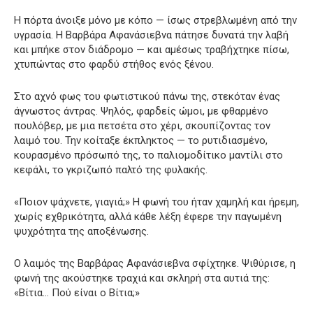
Η πόρτα άνοιξε μόνο με κόπο — ίσως στρεβλωμένη από την
υγρασία. Η Βαρβάρα Αφανάσιεβνα πάτησε δυνατά την λαβή
και μπήκε στον διάδρομο — και αμέσως τραβήχτηκε πίσω,
χτυπώντας στο φαρδύ στήθος ενός ξένου.
Στο αχνό φως του φωτιστικού πάνω της, στεκόταν ένας
άγνωστος άντρας. Ψηλός, φαρδείς ώμοι, με φθαρμένο
πουλόβερ, με μια πετσέτα στο χέρι, σκουπίζοντας τον
λαιμό του. Την κοίταξε έκπληκτος — το ρυτιδιασμένο,
κουρασμένο πρόσωπό της, το παλιομοδίτικο μαντίλι στο
κεφάλι, το γκριζωπό παλτό της φυλακής.
«Ποιον ψάχνετε, γιαγιά;» Η φωνή του ήταν χαμηλή και ήρεμη,
χωρίς εχθρικότητα, αλλά κάθε λέξη έφερε την παγωμένη
ψυχρότητα της αποξένωσης.
Ο λαιμός της Βαρβάρας Αφανάσιεβνα σφίχτηκε. Ψιθύρισε, η
φωνή της ακούστηκε τραχιά και σκληρή στα αυτιά της:
«Βίτια… Πού είναι ο Βίτια;»