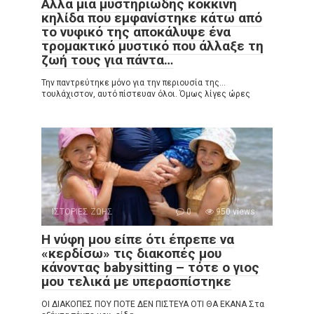
Αλλά μια μυστηριώδης κόκκινη
κηλίδα που εμφανίστηκε κάτω από
το νυφικό της αποκάλυψε ένα
τρομακτικό μυστικό που άλλαξε τη
ζωή τους για πάντα…
Την παντρεύτηκε μόνο για την περιουσία της…
τουλάχιστον, αυτό πίστευαν όλοι. Όμως λίγες ώρες
ΙΣΤΟΡΙΕΣ ΖΩΗΣ
0
950 views
Η νύφη μου είπε ότι έπρεπε να
«κερδίσω» τις διακοπές μου
κάνοντας babysitting – τότε ο γιος
μου τελικά με υπερασπίστηκε
ΟΙ ΔΙΑΚΟΠΕΣ ΠΟΥ ΠΟΤΕ ΔΕΝ ΠΙΣΤΕΥΑ ΟΤΙ ΘΑ ΕΚΑΝΑ Στα