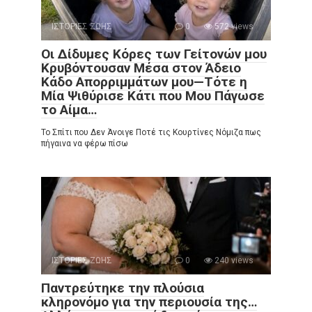
ΙΣΤΟΡΙΕΣ ΖΩΗΣ
0
572 views
Οι Δίδυμες Κόρες των Γείτονών μου
Κρυβόντουσαν Μέσα στον Άδειο
Κάδο Απορριμμάτων μου—Τότε η
Μία Ψιθύρισε Κάτι που Μου Πάγωσε
το Αίμα…
Το Σπίτι που Δεν Άνοιγε Ποτέ τις Κουρτίνες Νόμιζα πως
πήγαινα να φέρω πίσω
ΙΣΤΟΡΙΕΣ ΖΩΗΣ
0
240 views
Παντρεύτηκε την πλούσια
κληρονόμο για την περιουσία της…