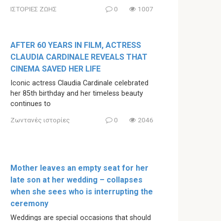
ΙΣΤΟΡΙΕΣ ΖΩΗΣ
0
1007
AFTER 60 YEARS IN FILM, ACTRESS
CLAUDIA CARDINALE REVEALS THAT
CINEMA SAVED HER LIFE
Iconic actress Claudia Cardinale celebrated
her 85th birthday and her timeless beauty
continues to
Ζωντανές ιστορίες
0
2046
Mother leaves an empty seat for her
late son at her wedding – collapses
when she sees who is interrupting the
ceremony
Weddings are special occasions that should