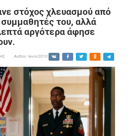
γινε στόχος χλευασμού από
 συμμαθητές του, αλλά
 λεπτά αργότερα άφησε
ουν.
ΩΗΣ
Author:
levon2010