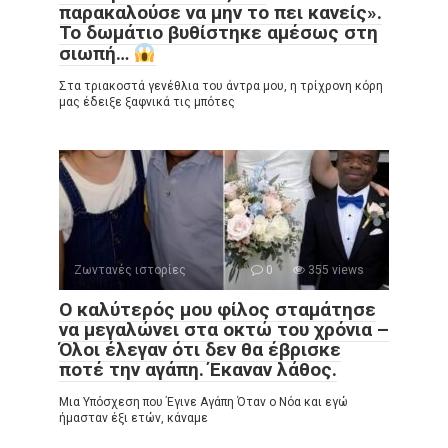
παρακαλούσε να μην το πει κανείς».
Το δωμάτιο βυθίστηκε αμέσως στη
σιωπή…
Στα τριακοστά γενέθλια του άντρα μου, η τρίχρονη κόρη
μας έδειξε ξαφνικά τις μπότες
Ζωντανές ιστορίες
0
355 views
Ο καλύτερός μου φίλος σταμάτησε
να μεγαλώνει στα οκτώ του χρόνια –
Όλοι έλεγαν ότι δεν θα έβρισκε
ποτέ την αγάπη. Έκαναν λάθος.
Μια Υπόσχεση που Έγινε Αγάπη Όταν ο Νόα και εγώ
ήμασταν έξι ετών, κάναμε