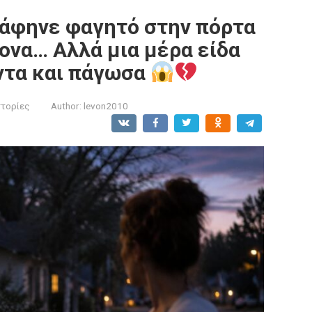
υ άφηνε φαγητό στην πόρτα
ονα… Αλλά μια μέρα είδα
άντα και πάγωσα
στορίες
Author:
levon2010