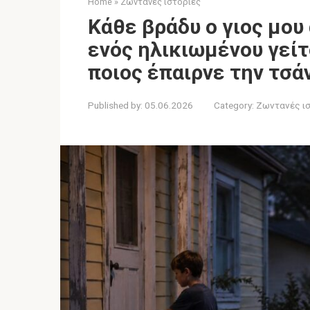
Home
»
Ζωντανές ιστορίες
Κάθε βράδυ ο γιος μο
ενός ηλικιωμένου γείτ
ποιος έπαιρνε την τσ
Published by:
05.06.2026
Category:
Ζωντανές ι