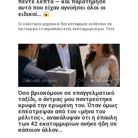
πέντε λεπτά — και παρατήρησε
αυτό που είχαν αγνοήσει όλοι οι
ειδικοί…
Οι καλύτεροι μηχανικοί δεν κατάφεραν να θέσουν σε
λειτουργία το αεροπλάνο ενός εκατομμυριούχου. Τότε
Ζωντανές ιστορίες
0
260 views
Όσο βρισκόμουν σε επαγγελματικό
ταξίδι, ο άντρας μου παντρεύτηκε
κρυφά την ερωμένη του. Όταν όμως
επέστρεψαν από τον «μήνα του
μέλιτος», ανακάλυψαν ότι η έπαυλη
των 42 εκατομμυρίων ανήκε ήδη σε
κάποιον άλλον…