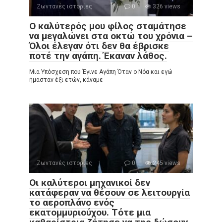
Ζωντανές ιστορίες
0
326 views
Ο καλύτερός μου φίλος σταμάτησε
να μεγαλώνει στα οκτώ του χρόνια –
Όλοι έλεγαν ότι δεν θα έβρισκε
ποτέ την αγάπη. Έκαναν λάθος.
Μια Υπόσχεση που Έγινε Αγάπη Όταν ο Νόα και εγώ
ήμασταν έξι ετών, κάναμε
Ζωντανές ιστορίες
0
245 views
Οι καλύτεροι μηχανικοί δεν
κατάφεραν να θέσουν σε λειτουργία
το αεροπλάνο ενός
εκατομμυριούχου. Τότε μια