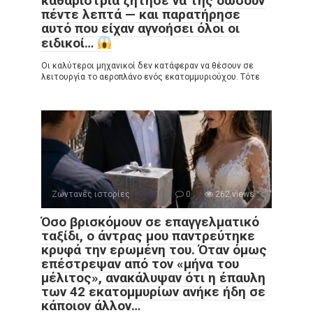
καθαρίστρια ζήτησε να της δώσουν
πέντε λεπτά — και παρατήρησε
αυτό που είχαν αγνοήσει όλοι οι
ειδικοί…
Οι καλύτεροι μηχανικοί δεν κατάφεραν να θέσουν σε
λειτουργία το αεροπλάνο ενός εκατομμυριούχου. Τότε
Ζωντανές ιστορίες
0
262 views
Όσο βρισκόμουν σε επαγγελματικό
ταξίδι, ο άντρας μου παντρεύτηκε
κρυφά την ερωμένη του. Όταν όμως
επέστρεψαν από τον «μήνα του
μέλιτος», ανακάλυψαν ότι η έπαυλη
των 42 εκατομμυρίων ανήκε ήδη σε
κάποιον άλλον…