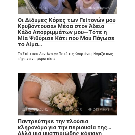
ΙΣΤΟΡΙΕΣ ΖΩΗΣ
0
612 views
Οι Δίδυμες Κόρες των Γείτονών μου
Κρυβόντουσαν Μέσα στον Άδειο
Κάδο Απορριμμάτων μου—Τότε η
Μία Ψιθύρισε Κάτι που Μου Πάγωσε
το Αίμα…
Το Σπίτι που Δεν Άνοιγε Ποτέ τις Κουρτίνες Νόμιζα πως
πήγαινα να φέρω πίσω
ΙΣΤΟΡΙΕΣ ΖΩΗΣ
0
243 views
Παντρεύτηκε την πλούσια
κληρονόμο για την περιουσία της…
Αλλά μια μυστηριώδης κόκκινη