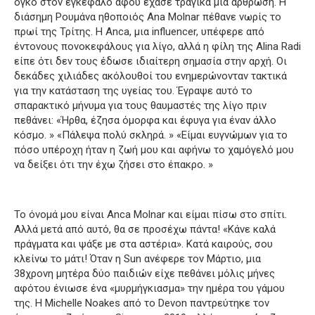
όγκο στον εγκέφαλο αφού έχασε τραγικά μια άρθρωση.
Η
διάσημη Ρουμάνα ηθοποιός Ana Molnar πέθανε νωρίς το
πρωί της Τρίτης.
Η Anca, μια influencer, υπέφερε από
έντονους πονοκεφάλους για λίγο, αλλά η φίλη της Alina Radi
είπε ότι δεν τους έδωσε ιδιαίτερη σημασία στην αρχή.
Οι
δεκάδες χιλιάδες ακόλουθοί του ενημερώνονταν τακτικά
για την κατάσταση της υγείας του.
Έγραψε αυτό το
σπαρακτικό μήνυμα για τους θαυμαστές της λίγο πριν
πεθάνει: «Ήρθα, έζησα όμορφα και έφυγα για έναν άλλο
κόσμο.
» «Πάλεψα πολύ σκληρά.
» «Είμαι ευγνώμων για το
πόσο υπέροχη ήταν η ζωή μου και αφήνω το χαμόγελό μου
να δείξει ότι την έχω ζήσει στο έπακρο.
»
Το όνομά μου είναι Anca Molnar και είμαι πίσω στο σπίτι.
Αλλά μετά από αυτό, θα σε προσέχω πάντα!
«Κάνε καλά
πράγματα και ψάξε με στα αστέρια».
Κατά καιρούς, σου
κλείνω το μάτι!
Όταν η Sun ανέφερε τον Μάρτιο, μια
38χρονη μητέρα δύο παιδιών είχε πεθάνει μόλις μήνες
αφότου ένιωσε ένα «μυρμήγκιασμα» την ημέρα του γάμου
της.
Η Michelle Noakes από το Devon παντρεύτηκε τον