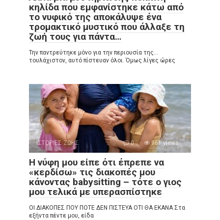
κηλίδα που εμφανίστηκε κάτω από
το νυφικό της αποκάλυψε ένα
τρομακτικό μυστικό που άλλαξε τη
ζωή τους για πάντα…
Την παντρεύτηκε μόνο για την περιουσία της…
τουλάχιστον, αυτό πίστευαν όλοι. Όμως λίγες ώρες
ΙΣΤΟΡΙΕΣ ΖΩΗΣ
0
961 views
Η νύφη μου είπε ότι έπρεπε να
«κερδίσω» τις διακοπές μου
κάνοντας babysitting – τότε ο γιος
μου τελικά με υπερασπίστηκε
ΟΙ ΔΙΑΚΟΠΕΣ ΠΟΥ ΠΟΤΕ ΔΕΝ ΠΙΣΤΕΥΑ ΟΤΙ ΘΑ ΕΚΑΝΑ Στα
εξήντα πέντε μου, είδα