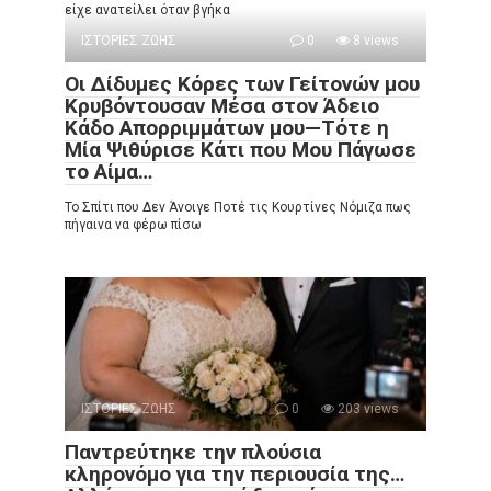
είχε ανατείλει όταν βγήκα
ΙΣΤΟΡΙΕΣ ΖΩΗΣ
0
8 views
Οι Δίδυμες Κόρες των Γείτονών μου
Κρυβόντουσαν Μέσα στον Άδειο
Κάδο Απορριμμάτων μου—Τότε η
Μία Ψιθύρισε Κάτι που Μου Πάγωσε
το Αίμα…
Το Σπίτι που Δεν Άνοιγε Ποτέ τις Κουρτίνες Νόμιζα πως
πήγαινα να φέρω πίσω
ΙΣΤΟΡΙΕΣ ΖΩΗΣ
0
203 views
Παντρεύτηκε την πλούσια
κληρονόμο για την περιουσία της…