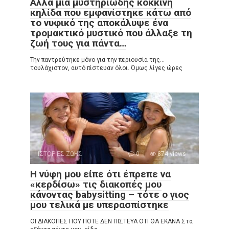
Αλλά μια μυστηριώδης κόκκινη
κηλίδα που εμφανίστηκε κάτω από
το νυφικό της αποκάλυψε ένα
τρομακτικό μυστικό που άλλαξε τη
ζωή τους για πάντα…
Την παντρεύτηκε μόνο για την περιουσία της…
τουλάχιστον, αυτό πίστευαν όλοι. Όμως λίγες ώρες
ΙΣΤΟΡΙΕΣ ΖΩΗΣ
0
874 views
Η νύφη μου είπε ότι έπρεπε να
«κερδίσω» τις διακοπές μου
κάνοντας babysitting – τότε ο γιος
μου τελικά με υπερασπίστηκε
ΟΙ ΔΙΑΚΟΠΕΣ ΠΟΥ ΠΟΤΕ ΔΕΝ ΠΙΣΤΕΥΑ ΟΤΙ ΘΑ ΕΚΑΝΑ Στα