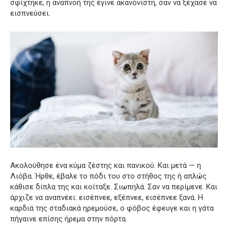
σφίχτηκε, η αναπνοή της έγινε ακανόνιστη, σαν να ξέχασε να
εισπνεύσει.
Ακολούθησε ένα κύμα ζέστης και πανικού. Και μετά — η
Λιόβα. Ήρθε, έβαλε το πόδι του στο στήθος της ή απλώς
κάθισε δίπλα της και κοίταξε. Σιωπηλά. Σαν να περίμενε. Και
άρχιζε να αναπνέει: εισέπνεε, εξέπνεε, εισέπνεε ξανά. Η
καρδιά της σταδιακά ηρεμούσε, ο φόβος έφευγε και η γάτα
πήγαινε επίσης ήρεμα στην πόρτα.