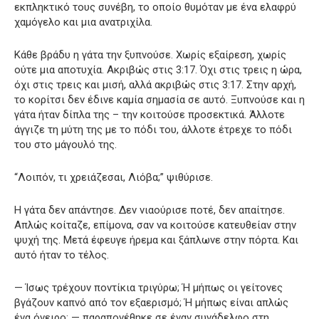
εκπληκτικό τους συνέβη, το οποίο θυμόταν με ένα ελαφρύ
χαμόγελο και μια ανατριχίλα.
Κάθε βράδυ η γάτα την ξυπνούσε. Χωρίς εξαίρεση, χωρίς
ούτε μια αποτυχία. Ακριβώς στις 3:17. Όχι στις τρεις η ώρα,
όχι στις τρεις και μισή, αλλά ακριβώς στις 3:17. Στην αρχή,
το κορίτσι δεν έδινε καμία σημασία σε αυτό. Ξυπνούσε και η
γάτα ήταν δίπλα της – την κοιτούσε προσεκτικά. Άλλοτε
άγγιζε τη μύτη της με το πόδι του, άλλοτε έτρεχε το πόδι
του στο μάγουλό της.
“Λοιπόν, τι χρειάζεσαι, Λιόβα;” ψιθύρισε.
Η γάτα δεν απάντησε. Δεν νιαούρισε ποτέ, δεν απαίτησε.
Απλώς κοίταζε, επίμονα, σαν να κοιτούσε κατευθείαν στην
ψυχή της. Μετά έφευγε ήρεμα και ξάπλωνε στην πόρτα. Και
αυτό ήταν το τέλος.
— Ίσως τρέχουν ποντίκια τριγύρω; Ή μήπως οι γείτονες
βγάζουν καπνό από τον εξαερισμό; Ή μήπως είναι απλώς
ένα όνειρο; — παραπονέθηκε σε έναν συνάδελφο στη