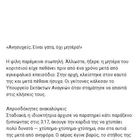
«Ανησυχείς; Είναι γάτα, όχι μητέρα!»
Η φίλη παρέμεινε σιωπηλή. Άλλωστε, ήξερε: η μητέρα του
κοριτσιού είχε πεθάνει πριν από ένα χρόνο μετά από
εγκεφαλικό επεισόδιο. Στην αρχή, κλείστηκε στον εαυτό
της και μετά πέθανε ήσυχα. Οι γείτονες κάλεσαν το
Υπουργείο Εκτάκτων Αναγκών όταν σταμάτησε να απαντά
στις κλήσεις τους.
Απροσδόκητες ανακαλύψεις
Σταδιακά, η ιδιοκτήτρια άρχισε να παρατηρεί κάτι παράξενο:
ξυπνώντας στις 3:17, άκουγε την καρδιά της να χτυπάει
πολύ δυνατά — χτύπημα-χτύπημα-χτύπημα, σαν στα αυτιά
της μετά από ανηφόρα. Ο αέρας έγινε βαρύς, το στήθος της