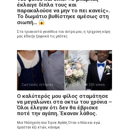
έκλαιγε δίπλα τους και
παρακαλούσε να μην το πει κανείς».
Το δωμάτιο βυθίστηκε αμέσως στη
σιωπή…
Στα τριακοστά γενέθλια του άντρα μου, η τρίχρονη κόρη
μας έδειξε ξαφνικά τις μπότες
Ζωντανές ιστορίες
0
255 views
Ο καλύτερός μου φίλος σταμάτησε
να μεγαλώνει στα οκτώ του χρόνια –
Όλοι έλεγαν ότι δεν θα έβρισκε
ποτέ την αγάπη. Έκαναν λάθος.
Μια Υπόσχεση που Έγινε Αγάπη Όταν ο Νόα και εγώ
ήμασταν έξι ετών, κάναμε