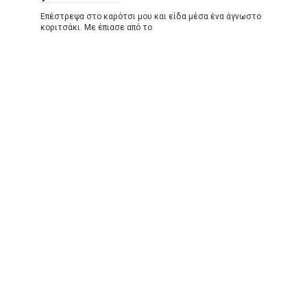
Επέστρεψα στο καρότσι μου και είδα μέσα ένα άγνωστο
κοριτσάκι. Με έπιασε από το