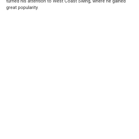
turned his attention to West Coast Swing, where he gained
great popularity.