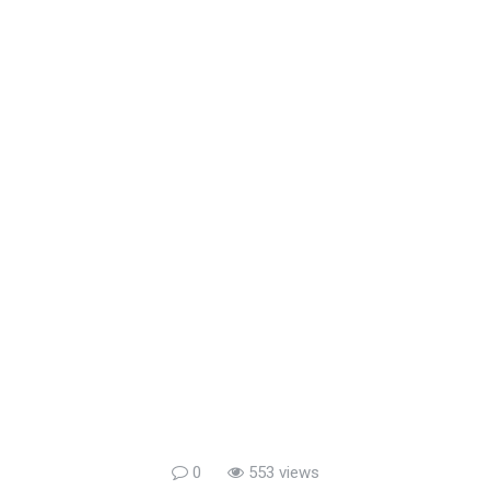
0
553 views