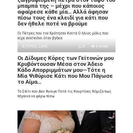
μπαμπά της – μέχρι που κάποιος
αφαίρεσε κάθε μία… Αλλά άφησαν
πίσω τους ένα κλειδί για κάτι που
δεν ήθελε ποτέ να βρούμε
Οι Πέτρες που τον Κράτησαν Κοντά Ο ήλιος μόλις που
είχε ανατείλει όταν βγήκα
ΙΣΤΟΡΙΕΣ ΖΩΗΣ
0
9 views
Οι Δίδυμες Κόρες των Γείτονών μου
Κρυβόντουσαν Μέσα στον Άδειο
Κάδο Απορριμμάτων μου—Τότε η
Μία Ψιθύρισε Κάτι που Μου Πάγωσε
το Αίμα…
Το Σπίτι που Δεν Άνοιγε Ποτέ τις Κουρτίνες Νόμιζα πως
πήγαινα να φέρω πίσω