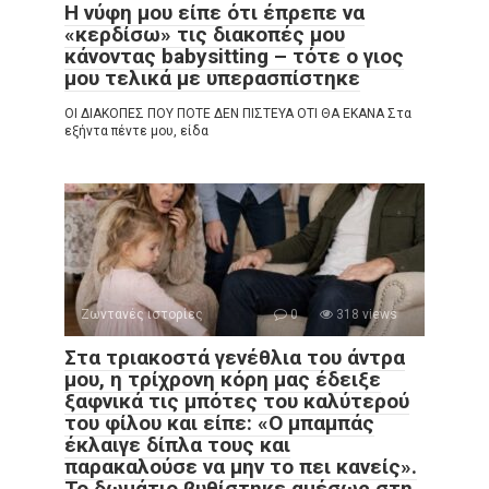
Η νύφη μου είπε ότι έπρεπε να
«κερδίσω» τις διακοπές μου
κάνοντας babysitting – τότε ο γιος
μου τελικά με υπερασπίστηκε
ΟΙ ΔΙΑΚΟΠΕΣ ΠΟΥ ΠΟΤΕ ΔΕΝ ΠΙΣΤΕΥΑ ΟΤΙ ΘΑ ΕΚΑΝΑ Στα
εξήντα πέντε μου, είδα
Ζωντανές ιστορίες
0
318 views
Στα τριακοστά γενέθλια του άντρα
μου, η τρίχρονη κόρη μας έδειξε
ξαφνικά τις μπότες του καλύτερού
του φίλου και είπε: «Ο μπαμπάς
έκλαιγε δίπλα τους και
παρακαλούσε να μην το πει κανείς».
Το δωμάτιο βυθίστηκε αμέσως στη