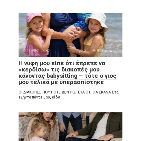
ΙΣΤΟΡΙΕΣ ΖΩΗΣ
0
919 views
Η νύφη μου είπε ότι έπρεπε να
«κερδίσω» τις διακοπές μου
κάνοντας babysitting – τότε ο γιος
μου τελικά με υπερασπίστηκε
ΟΙ ΔΙΑΚΟΠΕΣ ΠΟΥ ΠΟΤΕ ΔΕΝ ΠΙΣΤΕΥΑ ΟΤΙ ΘΑ ΕΚΑΝΑ Στα
εξήντα πέντε μου, είδα