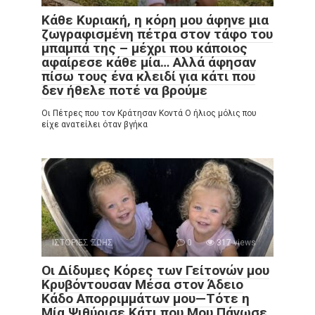
Κάθε Κυριακή, η κόρη μου άφηνε μια
ζωγραφισμένη πέτρα στον τάφο του
μπαμπά της – μέχρι που κάποιος
αφαίρεσε κάθε μία… Αλλά άφησαν
πίσω τους ένα κλειδί για κάτι που
δεν ήθελε ποτέ να βρούμε
Οι Πέτρες που τον Κράτησαν Κοντά Ο ήλιος μόλις που
είχε ανατείλει όταν βγήκα
ΙΣΤΟΡΙΕΣ ΖΩΗΣ
0
317 views
Οι Δίδυμες Κόρες των Γείτονών μου
Κρυβόντουσαν Μέσα στον Άδειο
Κάδο Απορριμμάτων μου—Τότε η
Μία Ψιθύρισε Κάτι που Μου Πάγωσε