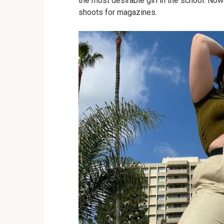
the most desirable girl in the school.
Now 
shoots for magazines.