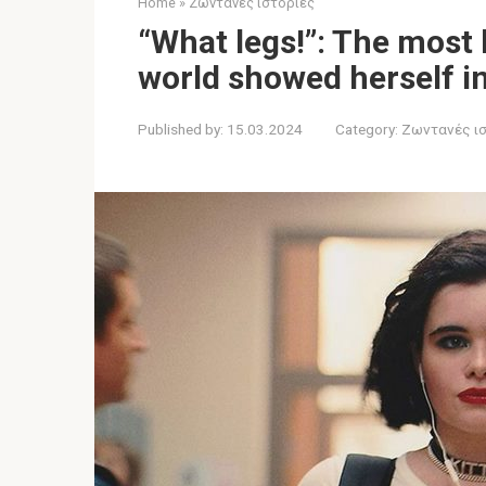
Home
»
Ζωντανές ιστορίες
“What legs!”: The most 
world showed herself i
Published by:
15.03.2024
Category:
Ζωντανές ι