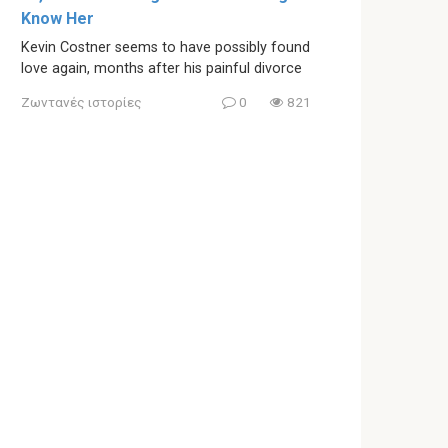
Know Her
Kevin Costner seems to have possibly found
love again, months after his painful divorce
Ζωντανές ιστορίες
0
821